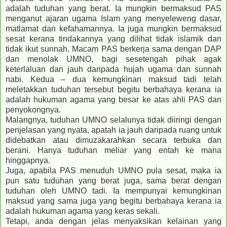
adalah tuduhan yang berat. Ia mungkin bermaksud PAS
menganut ajaran ugama Islam yang menyeleweng dasar,
matlamat dan kefahamannya. Ia juga mungkin bermaksud
sesat kerana tindakannya yang dilihat tidak islamik dan
tidak ikut sunnah. Macam PAS berkerja sama dengan DAP
dan menolak UMNO, bagi sesetengah pihak agak
keterlaluan dan jauh daripada hujah ugama dan sunnah
nabi. Kedua – dua kemungkinan maksud tadi telah
meletakkan tuduhan tersebut begitu berbahaya kerana ia
adalah hukuman agama yang besar ke atas ahli PAS dan
penyokongnya.
Malangnya, tuduhan UMNO selalunya tidak diiringi dengan
penjelasan yang nyata, apatah ia jauh daripada ruang untuk
didebatkan atau dimuzakarahkan secara terbuka dan
berani. Hanya tuduhan meliar yang entah ke mana
hinggapnya.
Juga, apabila PAS menuduh UMNO pula sesat, maka ia
pun satu tuduhan yang berat juga, sama berat dengan
tuduhan oleh UMNO tadi. Ia mempunyai kemungkinan
maksud yang sama juga yang begitu berbahaya kerana ia
adalah hukuman agama yang keras sekali.
Tetapi, anda dengan jelas menyaksikan kelainan yang