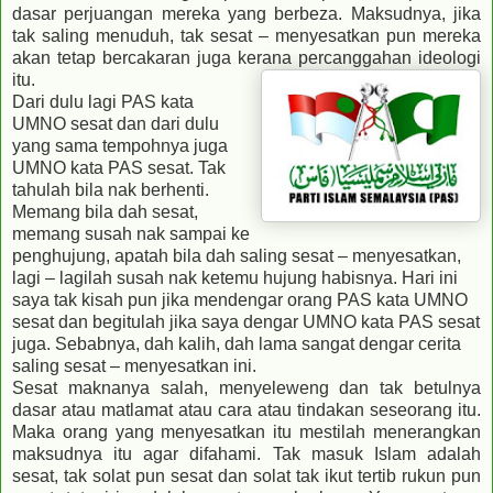
dasar perjuangan mereka yang berbeza. Maksudnya, jika
tak saling menuduh, tak sesat – menyesatkan pun mereka
akan tetap bercakaran juga kerana percanggahan ideologi
itu.
Dari dulu lagi PAS kata
UMNO sesat dan dari dulu
yang sama tempohnya juga
UMNO kata PAS sesat. Tak
tahulah bila nak berhenti.
Memang bila dah sesat,
memang susah nak sampai ke
penghujung, apatah bila dah saling sesat – menyesatkan,
lagi – lagilah susah nak ketemu hujung habisnya. Hari ini
saya tak kisah pun jika mendengar orang PAS kata UMNO
sesat dan begitulah jika saya dengar UMNO kata PAS sesat
juga. Sebabnya, dah kalih, dah lama sangat dengar cerita
saling sesat – menyesatkan ini.
Sesat maknanya salah, menyeleweng dan tak betulnya
dasar atau matlamat atau cara atau tindakan seseorang itu.
Maka orang yang menyesatkan itu mestilah menerangkan
maksudnya itu agar difahami. Tak masuk Islam adalah
sesat, tak solat pun sesat dan solat tak ikut tertib rukun pun