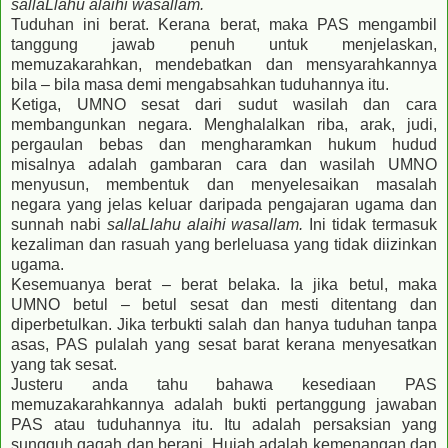
sallaLlahu alaihi wasallam.
Tuduhan ini berat. Kerana berat, maka PAS mengambil
tanggung jawab penuh untuk menjelaskan,
memuzakarahkan, mendebatkan dan mensyarahkannya
bila – bila masa demi mengabsahkan tuduhannya itu.
Ketiga, UMNO sesat dari sudut wasilah dan cara
membangunkan negara. Menghalalkan riba, arak, judi,
pergaulan bebas dan mengharamkan hukum hudud
misalnya adalah gambaran cara dan wasilah UMNO
menyusun, membentuk dan menyelesaikan masalah
negara yang jelas keluar daripada pengajaran ugama dan
sunnah nabi
sallaLlahu alaihi wasallam.
Ini tidak termasuk
kezaliman dan rasuah yang berleluasa yang tidak diizinkan
ugama.
Kesemuanya berat – berat belaka. Ia jika betul, maka
UMNO betul – betul sesat dan mesti ditentang dan
diperbetulkan. Jika terbukti salah dan hanya tuduhan tanpa
asas, PAS pulalah yang sesat barat kerana menyesatkan
yang tak sesat.
Justeru anda tahu bahawa kesediaan PAS
memuzakarahkannya adalah bukti pertanggung jawaban
PAS atau tuduhannya itu. Itu adalah persaksian yang
sungguh gagah dan berani. Hujah adalah kemenangan dan