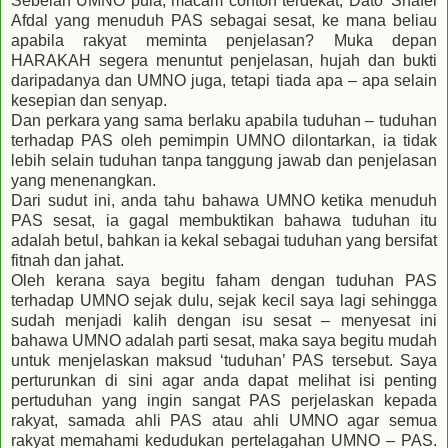
Sebelah UMNO pula, macam contoh terdekat, Dato’ Shafei
Afdal yang menuduh PAS sebagai sesat, ke mana beliau
apabila rakyat meminta penjelasan? Muka depan
HARAKAH segera menuntut penjelasan, hujah dan bukti
daripadanya dan UMNO juga, tetapi tiada apa – apa selain
kesepian dan senyap.
Dan perkara yang sama berlaku apabila tuduhan – tuduhan
terhadap PAS oleh pemimpin UMNO dilontarkan, ia tidak
lebih selain tuduhan tanpa tanggung jawab dan penjelasan
yang menenangkan.
Dari sudut ini, anda tahu bahawa UMNO ketika menuduh
PAS sesat, ia gagal membuktikan bahawa tuduhan itu
adalah betul, bahkan ia kekal sebagai tuduhan yang bersifat
fitnah dan jahat.
Oleh kerana saya begitu faham dengan tuduhan PAS
terhadap UMNO sejak dulu, sejak kecil saya lagi sehingga
sudah menjadi kalih dengan isu sesat – menyesat ini
bahawa UMNO adalah parti sesat, maka saya begitu mudah
untuk menjelaskan maksud ‘tuduhan’ PAS tersebut. Saya
perturunkan di sini agar anda dapat melihat isi penting
pertuduhan yang ingin sangat PAS perjelaskan kepada
rakyat, samada ahli PAS atau ahli UMNO agar semua
rakyat memahami kedudukan pertelagahan UMNO – PAS.