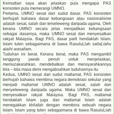
Kemudian saya akan jelaskan pula mengapa PAS
konsisten pula memerangi UMNO.
Pertama, UMNO sesat dari sudut dasar. PAS konsisten
berhujah bahawa dasar kebangsaan atau nasionalisme
adalah sesat, salah dan terseleweng daripada ugama. Oleh
kerana UMNO secara jelas menjadikan kebangsaan
sebagai dasarnya, maka UMNO sesat dan menyesatkan
rakyat Malaysia. Bagi PAS, dasar parti hendaklah Islam.
Islam tulen sebagaimana di bawa RasuluLlah
sallaLlahu
alaihi wasallam.
Tuduhan ini berat. Kerana berat, maka PAS mengambil
tanggung jawab penuh untuk menjelaskan,
memuzakarahkan, mendebatkan dan mensyarahkannya
bila – bila masa demi mengabsahkan tuduhannya itu.
Kedua, UMNO sesat dari sudut matlamat. PAS konsisten
berhujah bahawa membina negara demokrasi sekular yang
menjadi matlamat UMNO adalah sesat, salah dan
menyeleweng daripada ugama. Maka UMNO sesat dan
menyesatkan rakyat Malaysia. Bagi PAS, matlamat
hendaklah Islam juga dan matlamat Islam adalah
menegakkan khilafah dengan membina sebuah negara
Islam. Islam yang tulen sebagaimana di bawa RasuluLlah