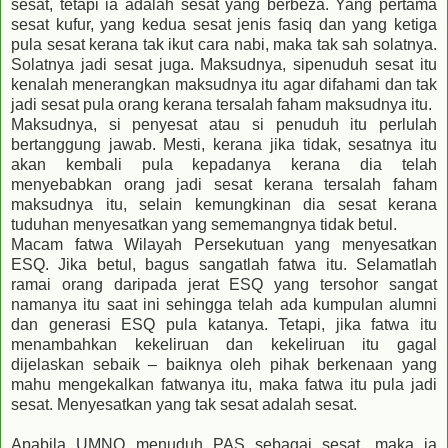
sesat, tetapi ia adalah sesat yang berbeza. Yang pertama
sesat kufur, yang kedua sesat jenis fasiq dan yang ketiga
pula sesat kerana tak ikut cara nabi, maka tak sah solatnya.
Solatnya jadi sesat juga. Maksudnya, sipenuduh sesat itu
kenalah menerangkan maksudnya itu agar difahami dan tak
jadi sesat pula orang kerana tersalah faham maksudnya itu.
Maksudnya, si penyesat atau si penuduh itu perlulah
bertanggung jawab. Mesti, kerana jika tidak, sesatnya itu
akan kembali pula kepadanya kerana dia telah
menyebabkan orang jadi sesat kerana tersalah faham
maksudnya itu, selain kemungkinan dia sesat kerana
tuduhan menyesatkan yang sememangnya tidak betul.
Macam fatwa Wilayah Persekutuan yang menyesatkan
ESQ. Jika betul, bagus sangatlah fatwa itu. Selamatlah
ramai orang daripada jerat ESQ yang tersohor sangat
namanya itu saat ini sehingga telah ada kumpulan alumni
dan generasi ESQ pula katanya. Tetapi, jika fatwa itu
menambahkan kekeliruan dan kekeliruan itu gagal
dijelaskan sebaik – baiknya oleh pihak berkenaan yang
mahu mengekalkan fatwanya itu, maka fatwa itu pula jadi
sesat. Menyesatkan yang tak sesat adalah sesat.
Apabila UMNO menuduh PAS sebagai sesat, maka ia