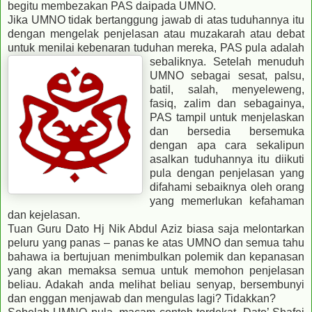
begitu membezakan PAS daipada UMNO.
Jika UMNO tidak bertanggung jawab di atas tuduhannya itu
dengan mengelak penjelasan atau muzakarah atau debat
untuk menilai kebenaran tuduhan mereka, PAS pula adalah
sebaliknya. Setelah me
nuduh
UMNO sebagai sesat, palsu,
batil, salah, menyeleweng,
fasiq, zalim dan sebagainya,
PAS tampil untuk menjelaskan
dan bersedia bersemuka
dengan apa cara sekalipun
asalkan tuduhannya itu diikuti
pula dengan penjelasan yang
difahami sebaiknya oleh orang
yang memerlukan kefahaman
dan kejelasan.
Tuan Guru Dato Hj Nik Abdul Aziz biasa saja melontarkan
peluru yang panas – panas ke atas UMNO dan semua tahu
bahawa ia bertujuan menimbulkan polemik dan kepanasan
yang akan memaksa semua untuk memohon penjelasan
beliau. Adakah anda melihat beliau senyap, bersembunyi
dan enggan menjawab dan mengulas lagi? Tidakkan?